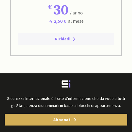
30
/ anno
2,50 €
al mese
Richiedi
Sicurezza Internazionale è il sito d'informazione che dà voce a tutti
gli Stati, senza discriminarli in base ai blocchi di appartenenza.
Abbonati