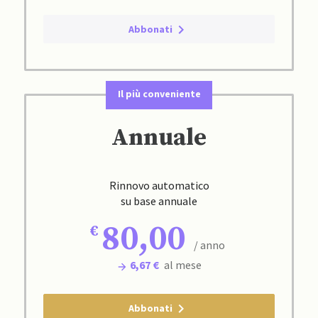
Abbonati
Il più conveniente
Annuale
Rinnovo automatico
su base annuale
80,00
/ anno
6,67 €
al mese
Abbonati