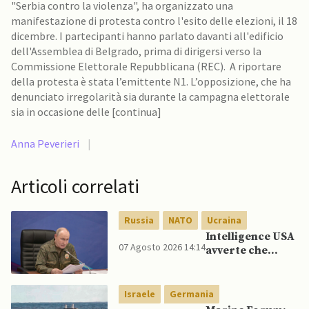
"Serbia contro la violenza", ha organizzato una
manifestazione di protesta contro l'esito delle elezioni, il 18
dicembre. I partecipanti hanno parlato davanti all'edificio
dell'Assemblea di Belgrado, prima di dirigersi verso la
Commissione Elettorale Repubblicana (REC). A riportare
della protesta è stata l’emittente N1. L’opposizione, che ha
denunciato irregolarità sia durante la campagna elettorale
sia in occasione delle [continua]
Anna Peverieri
|
Articoli correlati
Russia
NATO
Ucraina
Intelligence USA
07 Agosto 2026 14:14
avverte che
Putin potrebbe
invadere NATO
mentre è ancora
Israele
Germania
impegnato in