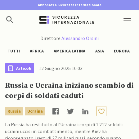
Abbonati a Sicurezza Internazionale
Direttore
Alessandro Orsini
TUTTI
AFRICA
AMERICA LATINA
ASIA
EUROPA
12 Giugno 2025 10:03
Articoli
Russia e Ucraina iniziano scambio di
corpi di soldati caduti
Russia
Ucraina
La Russia ha restituito all'Ucraina i corpi di 1.212 soldati
ucraini uccisi in combattimento, mentre Kiev ha
riconsegnato i resti di 27 militari russi, secondo quanto