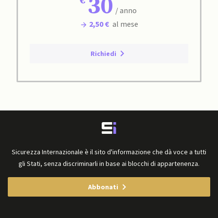
30
/ anno
2,50 €
al mese
Richiedi
Sicurezza Internazionale è il sito d'informazione che dà voce a tutti
gli Stati, senza discriminarli in base ai blocchi di appartenenza.
Abbonati