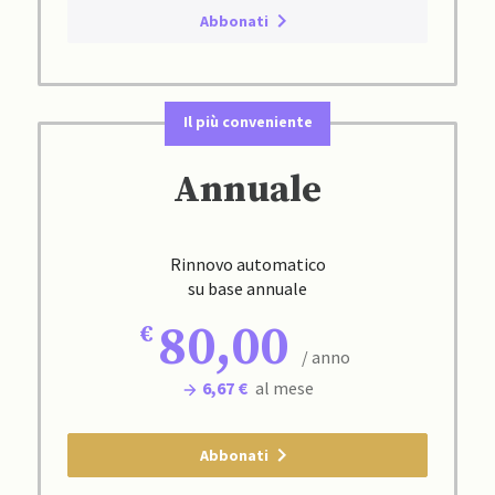
Abbonati
Il più conveniente
Annuale
Rinnovo automatico
su base annuale
80,00
/ anno
6,67 €
al mese
Abbonati