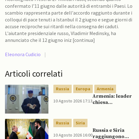
confermato l’11 giugno dalle autorità di entrambi i Paesi. Lo
scambio rappresenta parte dell'accordo raggiunto durante i
colloqui di pace tenuti a Istanbul il 2 giugno e segue giorni di
accuse reciproche sui ritardi nella consegna dei caduti.
L'aiutante presidenziale russo, Vladimir Medinsky, ha
annunciato che il 12 giugno iniz [continua]
Eleonora Cudicio
|
Articoli correlati
Russia
Europa
Armenia
Armenia: leader
10 Agosto 2026 17:13
chiesa
apostolica sotto
processo dopo
scontro con
Russia
Siria
governo
Russia e Siria
Pashinyan
10 Agosto 2026 16:00
raggiungono