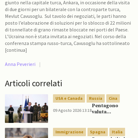
giunto nella capitale turca, Ankara, in occasione della visita
di due giorni per un bilaterale con la controparte turca,
Mevlut Cavusoglu. Sul tavolo dei negoziati, le parti hanno
posto l’elaborazione di soluzioni per lo sblocco di 22 milioni
di tonnellate di grano rimaste bloccate nei porti del Paese.
L’Ucraina non è stata invitata ai negoziati. Nel corso della
conferenza stampa russo-turca, Cavusoglu ha sottolineato
[continua]
Anna Peverieri
|
Articoli correlati
USA e Canada
Russia
Cina
Pentagono
09 Agosto 2026 13:18
valuta
riorientamento
strategico
nucleare per
Immigrazione
Spagna
Italia
scoraggiare