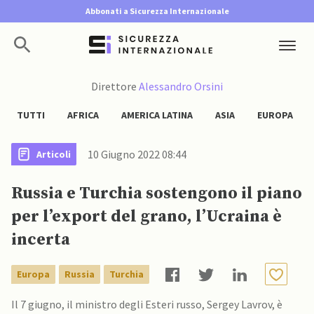
Abbonati a Sicurezza Internazionale
Direttore
Alessandro Orsini
TUTTI
AFRICA
AMERICA LATINA
ASIA
EUROPA
10 Giugno 2022 08:44
Articoli
Russia e Turchia sostengono il piano
per l’export del grano, l’Ucraina è
incerta
Europa
Russia
Turchia
Il 7 giugno, il ministro degli Esteri russo, Sergey Lavrov, è