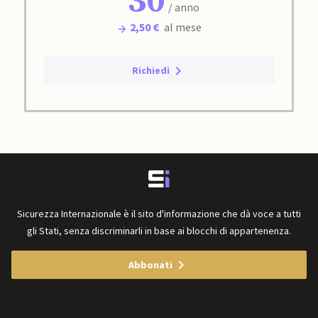
30
/ anno
2,50 €
al mese
Richiedi
Sicurezza Internazionale è il sito d'informazione che dà voce a tutti
gli Stati, senza discriminarli in base ai blocchi di appartenenza.
Abbonati