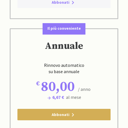
Abbonati
Il più conveniente
Annuale
Rinnovo automatico
su base annuale
80,00
/ anno
6,67 €
al mese
Abbonati