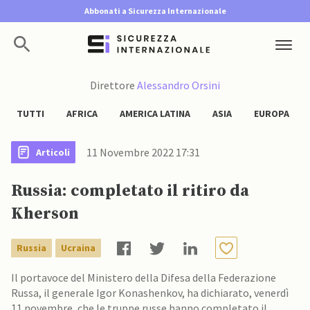
Abbonati a Sicurezza Internazionale
Direttore
Alessandro Orsini
TUTTI
AFRICA
AMERICA LATINA
ASIA
EUROPA
11 Novembre 2022 17:31
Articoli
Russia: completato il ritiro da
Kherson
Russia
Ucraina
Il portavoce del Ministero della Difesa della Federazione
Russa, il generale Igor Konashenkov, ha dichiarato, venerdì
11 novembre, che le truppe russe hanno completato il