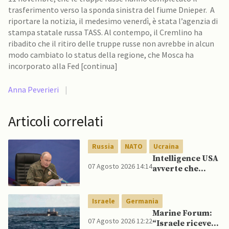
trasferimento verso la sponda sinistra del fiume Dnieper. A
riportare la notizia, il medesimo venerdì, è stata l’agenzia di
stampa statale russa TASS. Al contempo, il Cremlino ha
ribadito che il ritiro delle truppe russe non avrebbe in alcun
modo cambiato lo status della regione, che Mosca ha
incorporato alla Fed [continua]
Anna Peverieri
|
Articoli correlati
Russia
NATO
Ucraina
Intelligence USA
07 Agosto 2026 14:14
avverte che
Putin potrebbe
invadere NATO
mentre è ancora
Israele
Germania
impegnato in
Marine Forum:
Ucraina
07 Agosto 2026 12:22
“Israele riceve