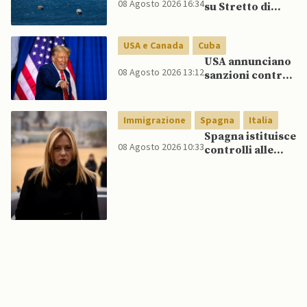
08 Agosto 2026 16:34
su Stretto di
Lee spinge per
Hormuz vicino,
dialogo
ma non aprirà il
USA e Canada
Cuba
canale”
USA annunciano
08 Agosto 2026 13:12
sanzioni contro
aziende cubane
Immigrazione
Spagna
Italia
Spagna istituisce
08 Agosto 2026 10:33
controlli alle
frontiere per gli
italiani dopo che
Meloni si rifiuta
di eliminare
quelli per gli
spagnoli