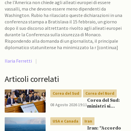
che l'America non chiede agli alleati europei di essere
vassalli, ma che devono essere meno dipendenti da
Washington. Rubio ha rilasciato queste dichiarazioni in una
conferenza stampa a Bratislava il 15 febbraio, un giorno
dopo il suo discorso altrettanto rivolto agli alleati europei
durante la Conferenza sulla sicurezza di Monaco.
Rispondendo alla domanda di un giornalista, il principale
diplomatico statunitense ha minimizzato la r [continua]
Ilaria Ferretti
|
Articoli correlati
Corea del Sud
Corea del Nord
Corea del Sud:
08 Agosto 2026 19:11
ministri si
scontrano
pubblicamente
USA e Canada
Iran
su politica con il
Iran: “Accordo
Nord, mentre