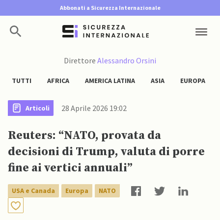
Abbonati a Sicurezza Internazionale
Direttore
Alessandro Orsini
TUTTI
AFRICA
AMERICA LATINA
ASIA
EUROPA
28 Aprile 2026 19:02
Articoli
Reuters: “NATO, provata da
decisioni di Trump, valuta di porre
fine ai vertici annuali”
USA e Canada
Europa
NATO