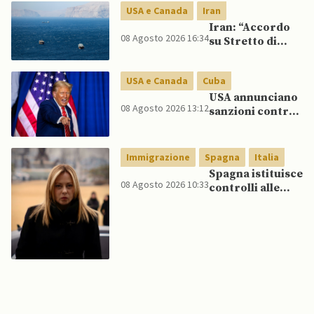
pubblicamente
USA e Canada
Iran
su politica con il
Iran: “Accordo
Nord, mentre
08 Agosto 2026 16:34
su Stretto di
Lee spinge per
Hormuz vicino,
dialogo
ma non aprirà il
USA e Canada
Cuba
canale”
USA annunciano
08 Agosto 2026 13:12
sanzioni contro
aziende cubane
Immigrazione
Spagna
Italia
Spagna istituisce
08 Agosto 2026 10:33
controlli alle
frontiere per gli
italiani dopo che
Meloni si rifiuta
di eliminare
quelli per gli
spagnoli