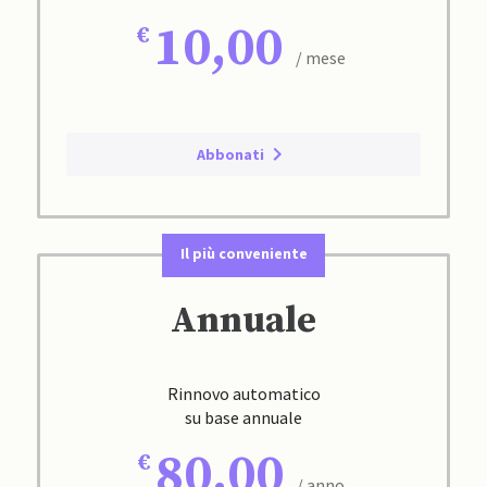
10,00
/ mese
Abbonati
Il più conveniente
Annuale
Rinnovo automatico
su base annuale
80,00
/ anno