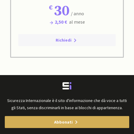
30
/ anno
2,50 €
al mese
Richiedi
Sicurezza Internazionale è il sito d'informazione che dà voce a tutti
gli Stati, senza discriminarli in base ai blocchi di appartenenza.
Abbonati