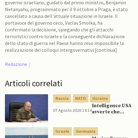
governo israeliano, guidato dal primo ministro, Benjamin
Netanyahu, programmato per il 9 ottobre a Praga, è stato
cancellato a causa dell'attuale situazione in Israele. Il
portavoce del governo ceco, Vaclav Smolka, ha
confermato la decisione, spiegando che gli attacchi
terroristici contro Israele e la conseguente dichiarazione
dello stato di guerra nel Paese hanno reso impossibile la
realizzazione dei colloqui intergovernativi [continua]
Redazione
|
Articoli correlati
Russia
NATO
Ucraina
Intelligence USA
07 Agosto 2026 14:14
avverte che
Putin potrebbe
invadere NATO
mentre è ancora
Israele
Germania
impegnato in