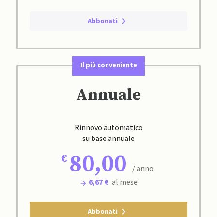
Abbonati
Il più conveniente
Annuale
Rinnovo automatico
su base annuale
80,00
/ anno
6,67 €
al mese
Abbonati