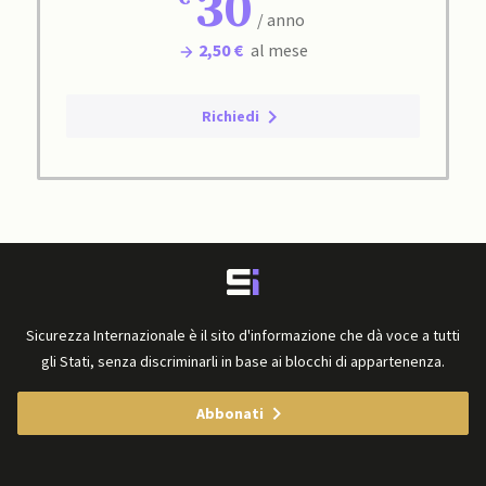
30
/ anno
2,50 €
al mese
Richiedi
Sicurezza Internazionale è il sito d'informazione che dà voce a tutti
gli Stati, senza discriminarli in base ai blocchi di appartenenza.
Abbonati