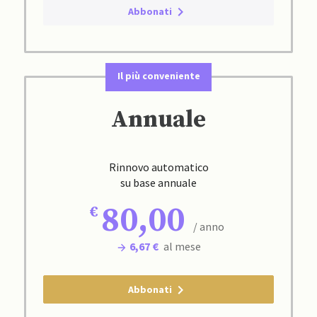
Abbonati
Il più conveniente
Annuale
Rinnovo automatico
su base annuale
80,00
/ anno
6,67 €
al mese
Abbonati