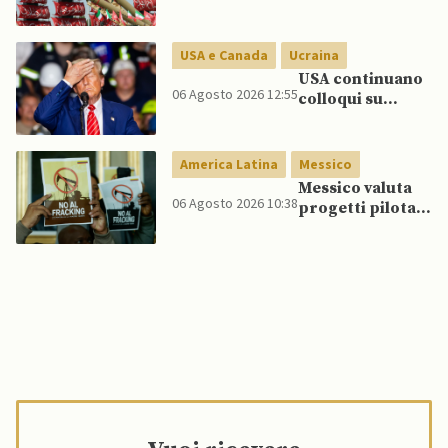
attore statale”
Golfo in caso di
nuovi raid USA
USA e Canada
Ucraina
USA continuano
06 Agosto 2026 12:55
colloqui su
programma
missilistico
Patriot in
America Latina
Messico
Ucraina,
Messico valuta
nonostante
06 Agosto 2026 10:38
progetti pilota
dubbi di Trump,
di fracking per
affermano fonti
incrementare
produzione di
gas, affermano
fonti