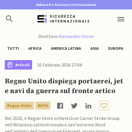
Abbonati a Sicurezza Internazionale
Direttore
Alessandro Orsini
TUTTI
AFRICA
AMERICA LATINA
ASIA
EUROPA
16 Febbraio 2026 17:04
Articoli
Regno Unito dispiega portaerei, jet
e navi da guerra sul fronte artico
Regno Unito
NATO
Nel 2026, il Regno Unito schiererà un Carrier Strike Group
nell'Atlantico settentrionale e nell'estremo Nord
nell'ambito dell'operazione Firecrest, in una mossa