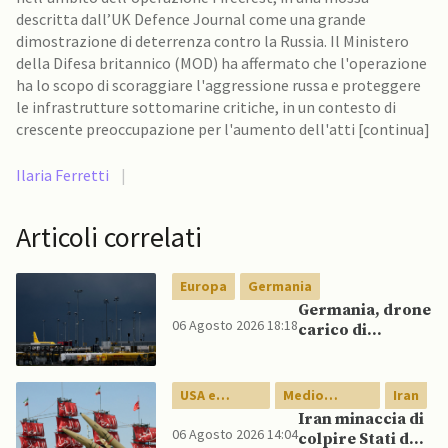
descritta dall’UK Defence Journal come una grande
dimostrazione di deterrenza contro la Russia. Il Ministero
della Difesa britannico (MOD) ha affermato che l'operazione
ha lo scopo di scoraggiare l'aggressione russa e proteggere
le infrastrutture sottomarine critiche, in un contesto di
crescente preoccupazione per l'aumento dell'atti [continua]
Ilaria Ferretti
|
Articoli correlati
Europa
Germania
Germania, drone
06 Agosto 2026 18:18
carico di
esplosivo a
Lipsia, ministro
Interno:
USA e
Medio
Iran
“Potrebbe
Canada
Oriente
Iran minaccia di
esserci dietro un
06 Agosto 2026 14:04
colpire Stati del