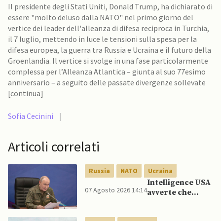
Il presidente degli Stati Uniti, Donald Trump, ha dichiarato di
essere "molto deluso dalla NATO" nel primo giorno del
vertice dei leader dell'alleanza di difesa reciproca in Turchia,
il 7 luglio, mettendo in luce le tensioni sulla spesa per la
difesa europea, la guerra tra Russia e Ucraina e il futuro della
Groenlandia. Il vertice si svolge in una fase particolarmente
complessa per l’Alleanza Atlantica – giunta al suo 77esimo
anniversario – a seguito delle passate divergenze sollevate
[continua]
Sofia Cecinini
|
Articoli correlati
Russia
NATO
Ucraina
Intelligence USA
07 Agosto 2026 14:14
avverte che
Putin potrebbe
invadere NATO