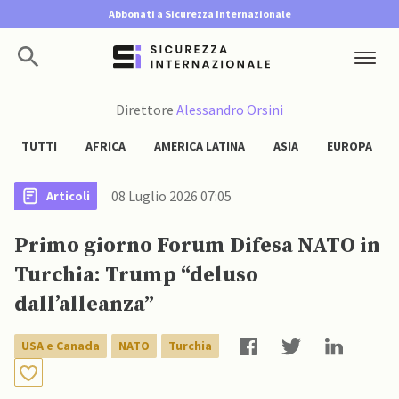
Abbonati a Sicurezza Internazionale
Direttore
Alessandro Orsini
TUTTI
AFRICA
AMERICA LATINA
ASIA
EUROPA
08 Luglio 2026 07:05
Articoli
Primo giorno Forum Difesa NATO in
Turchia: Trump “deluso
dall’alleanza”
USA e Canada
NATO
Turchia