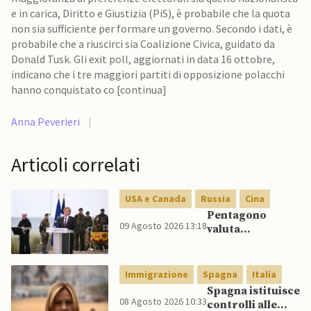
e in carica, Diritto e Giustizia (PiS), è probabile che la quota
non sia sufficiente per formare un governo. Secondo i dati, è
probabile che a riuscirci sia Coalizione Civica, guidato da
Donald Tusk. Gli exit poll, aggiornati in data 16 ottobre,
indicano che i tre maggiori partiti di opposizione polacchi
hanno conquistato co [continua]
Anna Peverieri
|
Articoli correlati
USA e Canada
Russia
Cina
Pentagono
09 Agosto 2026 13:18
valuta
riorientamento
strategico
nucleare per
Immigrazione
Spagna
Italia
scoraggiare
Spagna istituisce
Cina e Russia
08 Agosto 2026 10:33
controlli alle