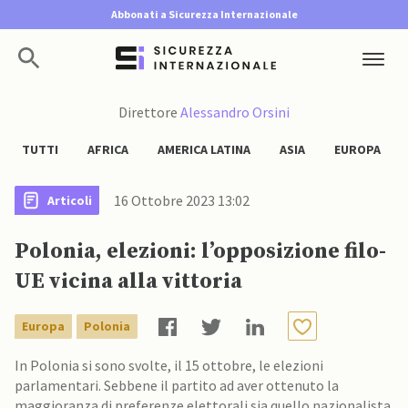
Abbonati a Sicurezza Internazionale
Direttore
Alessandro Orsini
TUTTI
AFRICA
AMERICA LATINA
ASIA
EUROPA
16 Ottobre 2023 13:02
Articoli
Polonia, elezioni: l’opposizione filo-
UE vicina alla vittoria
Europa
Polonia
In Polonia si sono svolte, il 15 ottobre, le elezioni
parlamentari. Sebbene il partito ad aver ottenuto la
maggioranza di preferenze elettorali sia quello nazionalista