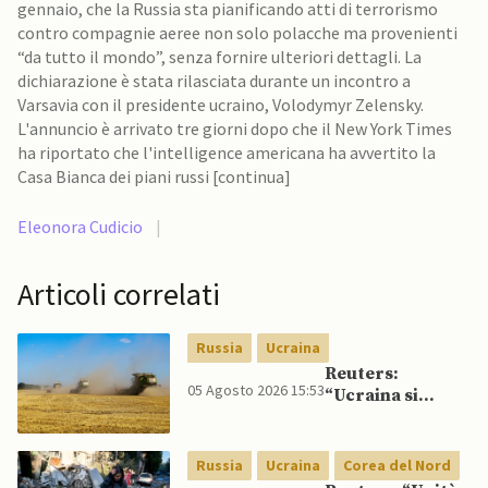
gennaio, che la Russia sta pianificando atti di terrorismo
contro compagnie aeree non solo polacche ma provenienti
“da tutto il mondo”, senza fornire ulteriori dettagli. La
dichiarazione è stata rilasciata durante un incontro a
Varsavia con il presidente ucraino, Volodymyr Zelensky.
L'annuncio è arrivato tre giorni dopo che il New York Times
ha riportato che l'intelligence americana ha avvertito la
Casa Bianca dei piani russi [continua]
Eleonora Cudicio
|
Articoli correlati
Russia
Ucraina
Reuters:
05 Agosto 2026 15:53
“Ucraina si
rivolge a rotte
alternative per
esportazione di
Russia
Ucraina
Corea del Nord
cereali”