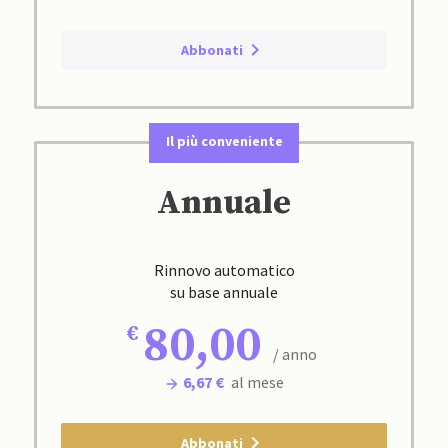
Abbonati
Il più conveniente
Annuale
Rinnovo automatico
su base annuale
80,00
/ anno
6,67 €
al mese
Abbonati