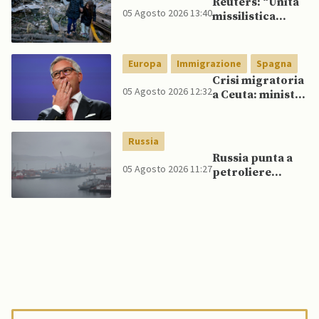
Reuters: “Unità
05 Agosto 2026 13:40
missilistica
nordcoreana si
sposta in Russia,
120 missili
Europa
Immigrazione
Spagna
balistici
Crisi migratoria
potrebbero
05 Agosto 2026 12:32
a Ceuta: ministri
presto colpire
UE, in
l’Ucraina”
un’inversione di
tendenza, si
Russia
schierano a
Russia punta a
sostegno della
05 Agosto 2026 11:27
petroliere
Spagna
artiche nel Mare
del Nord e ad
espansione
“flotta ombra”
per aggirare
sanzioni
occidentali