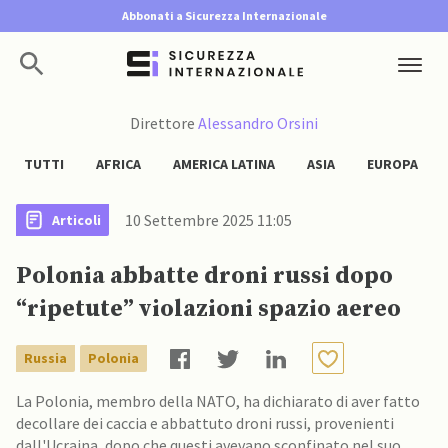
Abbonati a Sicurezza Internazionale
Direttore
Alessandro Orsini
TUTTI
AFRICA
AMERICA LATINA
ASIA
EUROPA
10 Settembre 2025 11:05
Articoli
Polonia abbatte droni russi dopo
“ripetute” violazioni spazio aereo
Russia
Polonia
La Polonia, membro della NATO, ha dichiarato di aver fatto
decollare dei caccia e abbattuto droni russi, provenienti
dall'Ucraina, dopo che questi avevano sconfinato nel suo