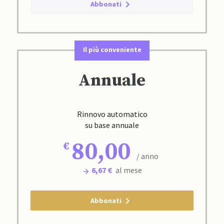
Abbonati
Il più conveniente
Annuale
Rinnovo automatico
su base annuale
80,00
/ anno
6,67 €
al mese
Abbonati