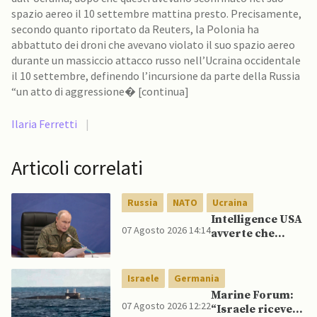
spazio aereo il 10 settembre mattina presto. Precisamente,
secondo quanto riportato da Reuters, la Polonia ha
abbattuto dei droni che avevano violato il suo spazio aereo
durante un massiccio attacco russo nell’Ucraina occidentale
il 10 settembre, definendo l’incursione da parte della Russia
“un atto di aggressione� [continua]
Ilaria Ferretti
|
Articoli correlati
Russia
NATO
Ucraina
Intelligence USA
07 Agosto 2026 14:14
avverte che
Putin potrebbe
invadere NATO
mentre è ancora
Israele
Germania
impegnato in
Marine Forum:
Ucraina
07 Agosto 2026 12:22
“Israele riceve