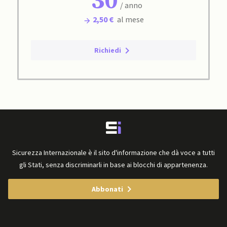
30
/ anno
2,50 €
al mese
Richiedi
Sicurezza Internazionale è il sito d'informazione che dà voce a tutti
gli Stati, senza discriminarli in base ai blocchi di appartenenza.
Abbonati