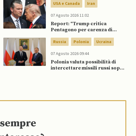
USA e Canada
Iran
07 Agosto 2026 11:02
Report: “Trump critica
Pentagono per carenza di
munizioni in guerra con l’Iran”
Russia
Polonia
Ucraina
07 Agosto 2026 09:44
Polonia valuta possibilità di
intercettare missili russi sopra
Ucraina per proteggere spazio
aereo NATO
e sempre