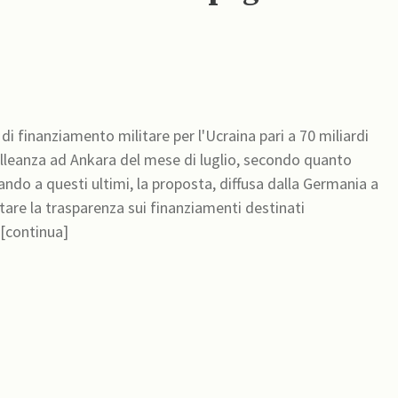
 finanziamento militare per l'Ucraina pari a 70 miliardi
'Alleanza ad Ankara del mese di luglio, secondo quanto
e la trasparenza sui finanziamenti destinati
all'Ucraina. “La chiave è ottenere un impegno fermo da [continua]