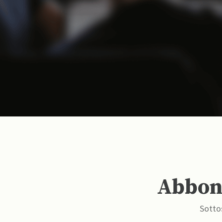
Abbona
Sottos