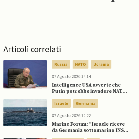
Articoli correlati
Russia
NATO
Ucraina
07 Agosto 2026 14:14
Intelligence USA avverte che
Putin potrebbe invadere NATO
mentre è ancora impegnato in
Ucraina
Israele
Germania
07 Agosto 2026 12:22
Marine Forum: “Israele riceve
da Germania sottomarino INS
Drakon dopo 14 anni”