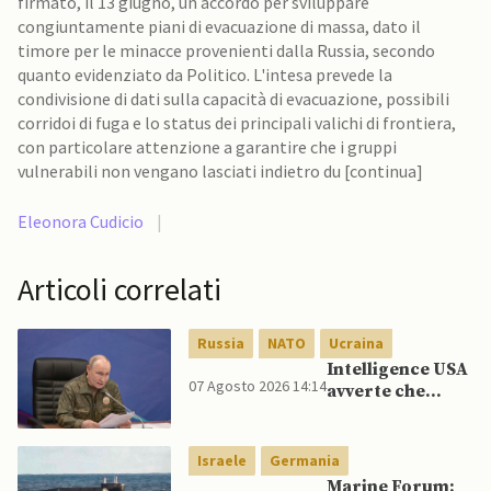
firmato, il 13 giugno, un accordo per sviluppare
congiuntamente piani di evacuazione di massa, dato il
timore per le minacce provenienti dalla Russia, secondo
quanto evidenziato da Politico. L'intesa prevede la
condivisione di dati sulla capacità di evacuazione, possibili
corridoi di fuga e lo status dei principali valichi di frontiera,
con particolare attenzione a garantire che i gruppi
vulnerabili non vengano lasciati indietro du [continua]
Eleonora Cudicio
|
Articoli correlati
Russia
NATO
Ucraina
Intelligence USA
07 Agosto 2026 14:14
avverte che
Putin potrebbe
invadere NATO
mentre è ancora
Israele
Germania
impegnato in
Marine Forum: