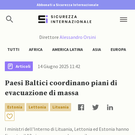
Abbonati a Sicurezza Internazionale
Direttore
Alessandro Orsini
TUTTI
AFRICA
AMERICA LATINA
ASIA
EUROPA
14 Giugno 2025 11:42
Articoli
Paesi Baltici coordinano piani di
evacuazione di massa
Estonia
Lettonia
Lituania
I ministri dell'Interno di Lituania, Lettonia ed Estonia hanno