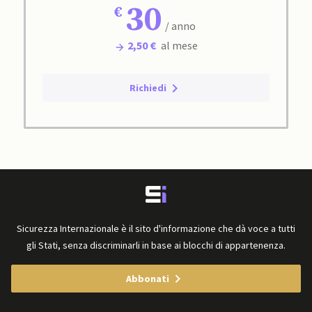
30
/ anno
2,50 €
al mese
Richiedi
Sicurezza Internazionale è il sito d'informazione che dà voce a tutti
gli Stati, senza discriminarli in base ai blocchi di appartenenza.
Abbonati