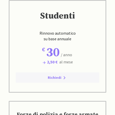
Studenti
Rinnovo automatico
su base annuale
30
/ anno
2,50 €
al mese
Richiedi
Forze di polizia e forze armate