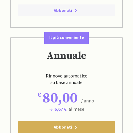
Abbonati
Il più conveniente
Annuale
Rinnovo automatico
su base annuale
80,00
/ anno
6,67 €
al mese
Abbonati