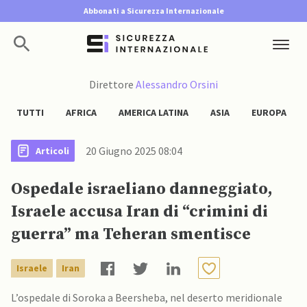
Abbonati a Sicurezza Internazionale
Direttore
Alessandro Orsini
TUTTI
AFRICA
AMERICA LATINA
ASIA
EUROPA
20 Giugno 2025 08:04
Articoli
Ospedale israeliano danneggiato,
Israele accusa Iran di “crimini di
guerra” ma Teheran smentisce
Israele
Iran
L’ospedale di Soroka a Beersheba, nel deserto meridionale