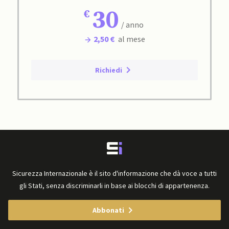
30
/ anno
2,50 €
al mese
Richiedi
Sicurezza Internazionale è il sito d'informazione che dà voce a tutti
gli Stati, senza discriminarli in base ai blocchi di appartenenza.
Abbonati