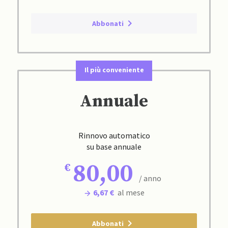
Abbonati
Il più conveniente
Annuale
Rinnovo automatico
su base annuale
80,00
/ anno
6,67 €
al mese
Abbonati