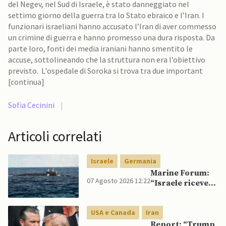
del Negev, nel Sud di Israele, è stato danneggiato nel
settimo giorno della guerra tra lo Stato ebraico e l’Iran. I
funzionari israeliani hanno accusato l’Iran di aver commesso
un crimine di guerra e hanno promesso una dura risposta. Da
parte loro, fonti dei media iraniani hanno smentito le
accuse, sottolineando che la struttura non era l’obiettivo
previsto. L'ospedale di Soroka si trova tra due important
[continua]
Sofia Cecinini
|
Articoli correlati
Israele
Germania
Marine Forum:
07 Agosto 2026 12:22
“Israele riceve
da Germania
sottomarino INS
USA e Canada
Iran
Drakon dopo 14
anni”
Report: “Trump