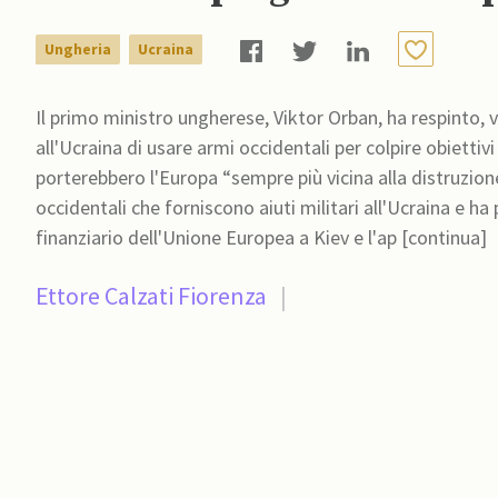
Ungheria
Ucraina
Il primo ministro ungherese, Viktor Orban, ha respinto
all'Ucraina di usare armi occidentali per colpire obiettivi
porterebbero l'Europa “sempre più vicina alla distruzione”. Il leader nazionalista si oppone da tempo ai
occidentali che forniscono aiuti militari all'Ucraina e ha
finanziario dell'Unione Europea a Kiev e l'ap [continua]
Ettore Calzati Fiorenza
|