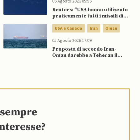
06 Agosto 2026 05:56
Reuters: “USA hanno utilizzato
praticamente tutti i missili di
precisione a lungo raggio”
USA e Canada
Iran
Oman
05 Agosto 2026 17:09
Proposta di accordo Iran-
Oman darebbe a Teheran il
controllo del traffico in entrata
nel Golfo
e sempre
interesse?