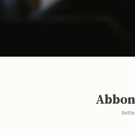
Abbona
Sottos