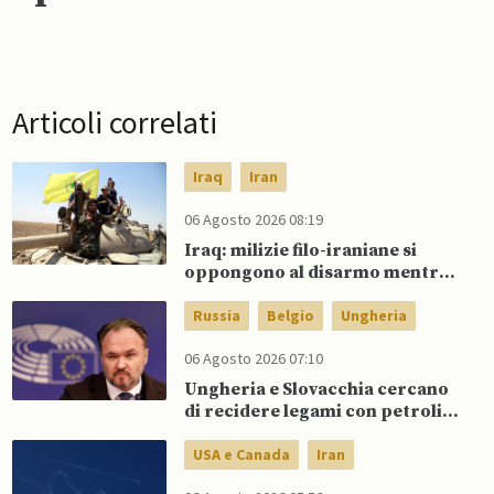
Articoli correlati
Iraq
Iran
06 Agosto 2026 08:19
Iraq: milizie filo-iraniane si
oppongono al disarmo mentre
si avvicina scadenza di fine
settembre
Russia
Belgio
Ungheria
06 Agosto 2026 07:10
Ungheria e Slovacchia cercano
di recidere legami con petrolio
russo, mentre Belgio aumenta
dipendenza da GNL russo
USA e Canada
Iran