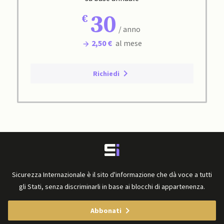
30
/ anno
2,50 €
al mese
Richiedi
Sicurezza Internazionale è il sito d'informazione che dà voce a tutti
gli Stati, senza discriminarli in base ai blocchi di appartenenza.
Abbonati