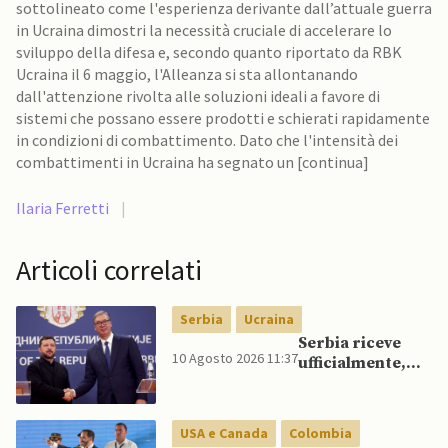
sottolineato come l'esperienza derivante dall’attuale guerra
in Ucraina dimostri la necessità cruciale di accelerare lo
sviluppo della difesa e, secondo quanto riportato da RBK
Ucraina il 6 maggio, l'Alleanza si sta allontanando
dall'attenzione rivolta alle soluzioni ideali a favore di
sistemi che possano essere prodotti e schierati rapidamente
in condizioni di combattimento. Dato che l'intensità dei
combattimenti in Ucraina ha segnato un [continua]
Ilaria Ferretti
|
Articoli correlati
Serbia
Ucraina
Serbia riceve
10 Agosto 2026 11:37
ufficialmente,
per la prima
volta dal suo
insediamento,
USA e Canada
Colombia
presidente