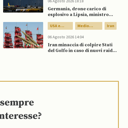
06 Agosto 2026 18:18
Germania, drone carico di
esplosivo a Lipsia, ministro
Interno: “Potrebbe esserci
dietro un attore statale”
USA e
Medio
Iran
Canada
Oriente
06 Agosto 2026 14:04
Iran minaccia di colpire Stati
del Golfo in caso di nuovi raid
USA
e sempre
interesse?