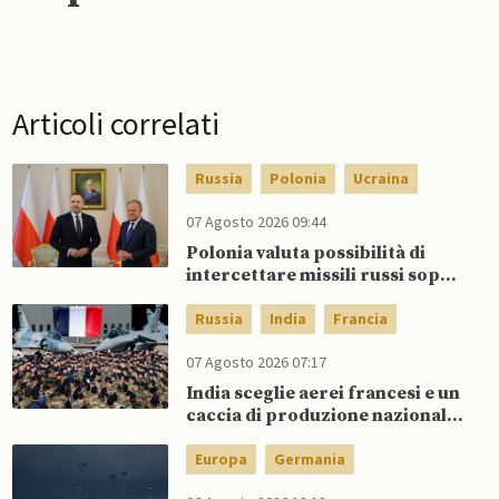
Articoli correlati
Russia
Polonia
Ucraina
07 Agosto 2026 09:44
Polonia valuta possibilità di
intercettare missili russi sopra
Ucraina per proteggere spazio
aereo NATO
Russia
India
Francia
07 Agosto 2026 07:17
India sceglie aerei francesi e un
caccia di produzione nazionale,
rifiutando offerta di Su-57 da
parte di Putin
Europa
Germania