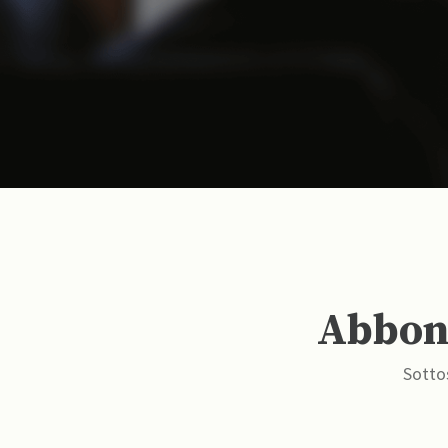
Abbona
Sottos