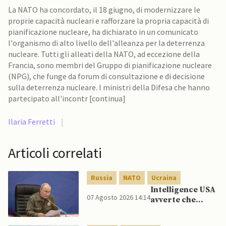
La NATO ha concordato, il 18 giugno, di modernizzare le
proprie capacità nucleari e rafforzare la propria capacità di
pianificazione nucleare, ha dichiarato in un comunicato
l'organismo di alto livello dell'alleanza per la deterrenza
nucleare. Tutti gli alleati della NATO, ad eccezione della
Francia, sono membri del Gruppo di pianificazione nucleare
(NPG), che funge da forum di consultazione e di decisione
sulla deterrenza nucleare. I ministri della Difesa che hanno
partecipato all'incontr [continua]
Ilaria Ferretti
|
Articoli correlati
Russia
NATO
Ucraina
Intelligence USA
07 Agosto 2026 14:14
avverte che
Putin potrebbe
invadere NATO