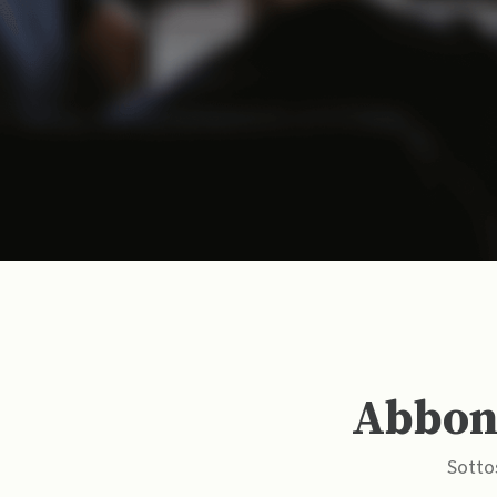
Abbona
Sottos