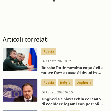
Articoli correlati
Russia
06 Agosto 2026 09:27
Russia: Putin nomina capo delle
nuove forze russe di droni in un
rimpasto militare
Russia
Belgio
Ungheria
06 Agosto 2026 07:10
Ungheria e Slovacchia cercano
di recidere legami con petrolio
russo, mentre Belgio aumenta