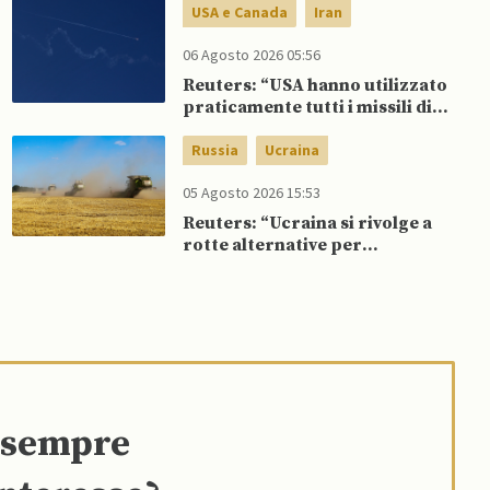
dipendenza da GNL russo
USA e Canada
Iran
06 Agosto 2026 05:56
Reuters: “USA hanno utilizzato
praticamente tutti i missili di
precisione a lungo raggio”
Russia
Ucraina
05 Agosto 2026 15:53
Reuters: “Ucraina si rivolge a
rotte alternative per
esportazione di cereali”
e sempre