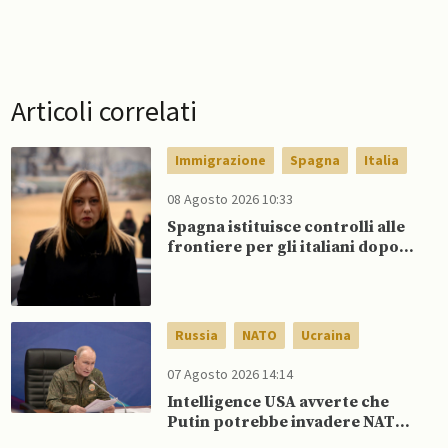
Articoli correlati
Immigrazione
Spagna
Italia
08 Agosto 2026 10:33
Spagna istituisce controlli alle
frontiere per gli italiani dopo
che Meloni si rifiuta di
eliminare quelli per gli spagnoli
Russia
NATO
Ucraina
07 Agosto 2026 14:14
Intelligence USA avverte che
Putin potrebbe invadere NATO
mentre è ancora impegnato in