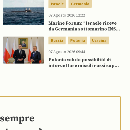
Ucraina
Israele
Germania
07 Agosto 2026 12:22
Marine Forum: “Israele riceve
da Germania sottomarino INS
Drakon dopo 14 anni”
Russia
Polonia
Ucraina
07 Agosto 2026 09:44
Polonia valuta possibilità di
intercettare missili russi sopra
Ucraina per proteggere spazio
aereo NATO
e sempre