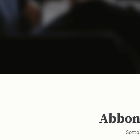
Abbona
Sottos