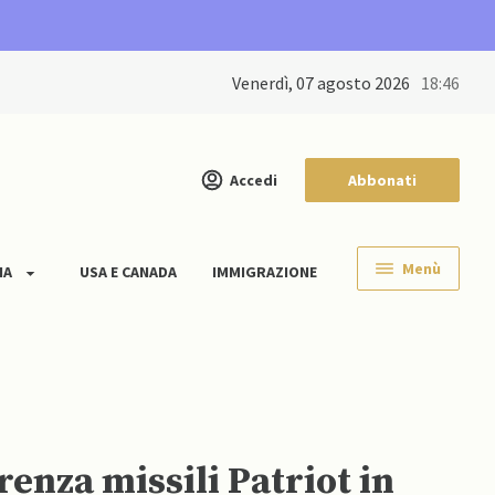
venerdì, 07 agosto 2026
18:46
Accedi
Abbonati
Menù
IA
USA E CANADA
IMMIGRAZIONE
enza missili Patriot in