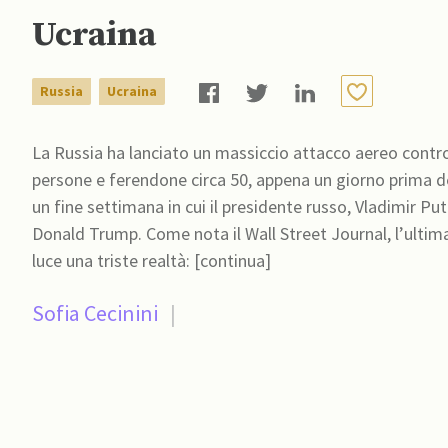
Ucraina
Russia
Ucraina
La Russia ha lanciato un massiccio attacco aereo contro 
persone e ferendone circa 50, appena un giorno prima d
un fine settimana in cui il presidente russo, Vladimir Put
Donald Trump. Come nota il Wall Street Journal, l’ultima offensiva russa contro la capitale ucraina ha messo in
luce una triste realtà: [continua]
Sofia Cecinini
|