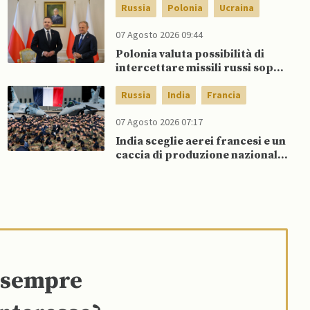
Russia
Polonia
Ucraina
07 Agosto 2026 09:44
Polonia valuta possibilità di
intercettare missili russi sopra
Ucraina per proteggere spazio
aereo NATO
Russia
India
Francia
07 Agosto 2026 07:17
India sceglie aerei francesi e un
caccia di produzione nazionale,
rifiutando offerta di Su-57 da
parte di Putin
e sempre