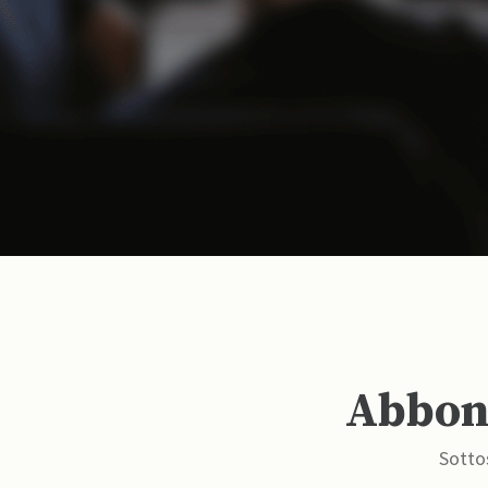
Abbona
Sottos