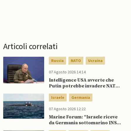
Articoli correlati
Russia
NATO
Ucraina
07 Agosto 2026 14:14
Intelligence USA avverte che
Putin potrebbe invadere NATO
mentre è ancora impegnato in
Ucraina
Israele
Germania
07 Agosto 2026 12:22
Marine Forum: “Israele riceve
da Germania sottomarino INS
Drakon dopo 14 anni”