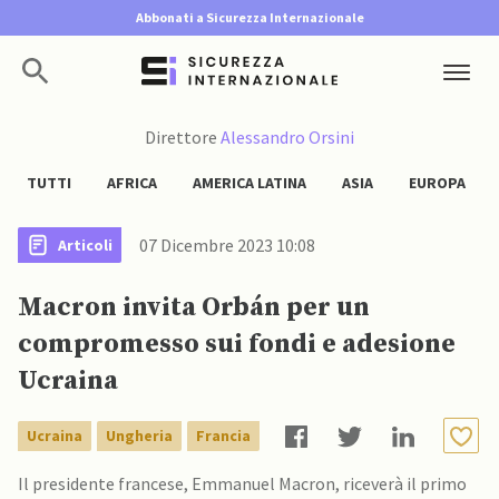
Abbonati a Sicurezza Internazionale
Direttore
Alessandro Orsini
TUTTI
AFRICA
AMERICA LATINA
ASIA
EUROPA
07 Dicembre 2023 10:08
Articoli
Macron invita Orbán per un
compromesso sui fondi e adesione
Ucraina
Ucraina
Ungheria
Francia
Il presidente francese, Emmanuel Macron, riceverà il primo