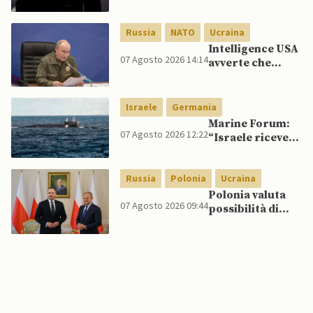
quelli per gli
spagnoli
Russia
NATO
Ucraina
Intelligence USA
07 Agosto 2026 14:14
avverte che
Putin potrebbe
invadere NATO
mentre è ancora
Israele
Germania
impegnato in
Marine Forum:
Ucraina
07 Agosto 2026 12:22
“Israele riceve
da Germania
sottomarino INS
Russia
Polonia
Ucraina
Drakon dopo 14
anni”
Polonia valuta
07 Agosto 2026 09:44
possibilità di
intercettare
missili russi
sopra Ucraina
per proteggere
spazio aereo
NATO