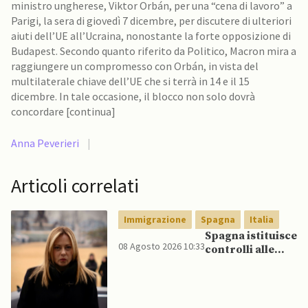
ministro ungherese, Viktor Orbán, per una “cena di lavoro” a
Parigi, la sera di giovedì 7 dicembre, per discutere di ulteriori
aiuti dell’UE all’Ucraina, nonostante la forte opposizione di
Budapest. Secondo quanto riferito da Politico, Macron mira a
raggiungere un compromesso con Orbán, in vista del
multilaterale chiave dell’UE che si terrà in 14 e il 15
dicembre. In tale occasione, il blocco non solo dovrà
concordare [continua]
Anna Peverieri
|
Articoli correlati
Immigrazione
Spagna
Italia
Spagna istituisce
08 Agosto 2026 10:33
controlli alle
frontiere per gli
italiani dopo che
Meloni si rifiuta
di eliminare