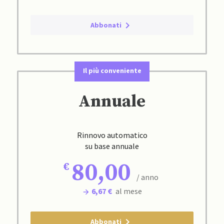
Abbonati
Il più conveniente
Annuale
Rinnovo automatico
su base annuale
80,00
/ anno
6,67 €
al mese
Abbonati