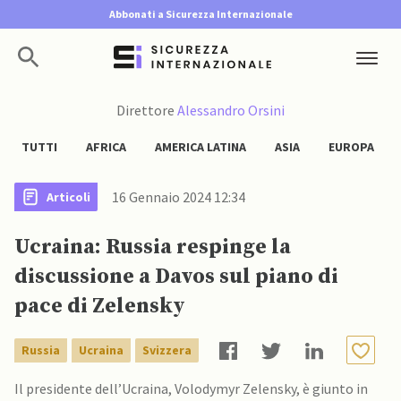
Abbonati a Sicurezza Internazionale
Direttore
Alessandro Orsini
TUTTI
AFRICA
AMERICA LATINA
ASIA
EUROPA
16 Gennaio 2024 12:34
Articoli
Ucraina: Russia respinge la
discussione a Davos sul piano di
pace di Zelensky
Russia
Ucraina
Svizzera
Il presidente dell’Ucraina, Volodymyr Zelensky, è giunto in