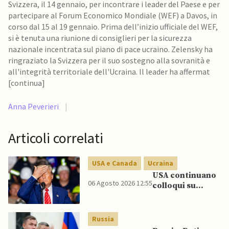
Svizzera, il 14 gennaio, per incontrare i leader del Paese e per
partecipare al Forum Economico Mondiale (WEF) a Davos, in
corso dal 15 al 19 gennaio. Prima dell’inizio ufficiale del WEF,
si è tenuta una riunione di consiglieri per la sicurezza
nazionale incentrata sul piano di pace ucraino. Zelensky ha
ringraziato la Svizzera per il suo sostegno alla sovranità e
all'integrità territoriale dell'Ucraina. Il leader ha affermat
[continua]
Anna Peverieri
|
Articoli correlati
USA e Canada
Ucraina
USA continuano
06 Agosto 2026 12:55
colloqui su
programma
missilistico
Patriot in
Russia
Ucraina,