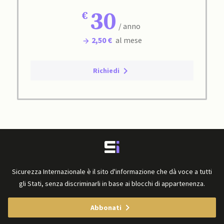
30
/ anno
2,50 €
al mese
Richiedi
Sicurezza Internazionale è il sito d'informazione che dà voce a tutti
gli Stati, senza discriminarli in base ai blocchi di appartenenza.
Abbonati