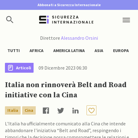
Abbonati a Sicurezza Internazionale
Direttore
Alessandro Orsini
TUTTI
AFRICA
AMERICA LATINA
ASIA
EUROPA
09 Dicembre 2023 06:30
Articoli
Italia non rinnoverà Belt and Road
initiative con la Cina
Italia
Cina
L'Italia ha ufficialmente comunicato alla Cina che intende
abbandonare l'iniziativa “Belt and Road”, respingendo i
timori che la decisione possa compromettere le relazioni e