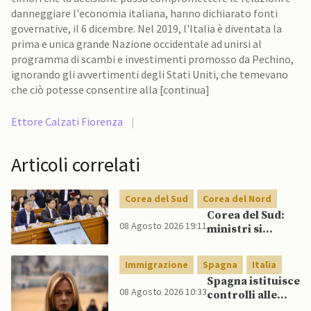
danneggiare l'economia italiana, hanno dichiarato fonti
governative, il 6 dicembre. Nel 2019, l'Italia è diventata la
prima e unica grande Nazione occidentale ad unirsi al
programma di scambi e investimenti promosso da Pechino,
ignorando gli avvertimenti degli Stati Uniti, che temevano
che ciò potesse consentire alla [continua]
Ettore Calzati Fiorenza
|
Articoli correlati
Corea del Sud
Corea del Nord
Corea del Sud:
08 Agosto 2026 19:11
ministri si
scontrano
pubblicamente
Immigrazione
Spagna
Italia
su politica con il
Spagna istituisce
Nord, mentre
08 Agosto 2026 10:33
controlli alle
Lee spinge per
frontiere per gli