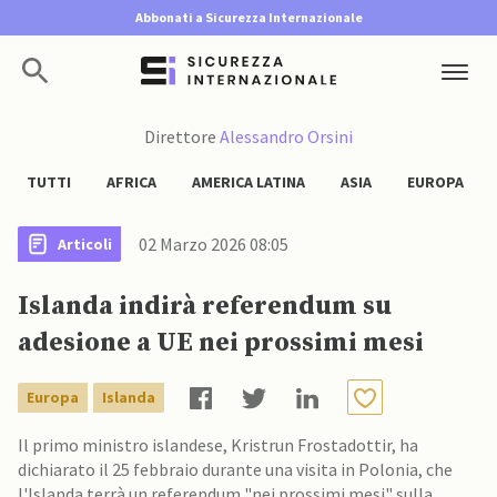
Abbonati a Sicurezza Internazionale
Direttore
Alessandro Orsini
TUTTI
AFRICA
AMERICA LATINA
ASIA
EUROPA
02 Marzo 2026 08:05
Articoli
Islanda indirà referendum su
adesione a UE nei prossimi mesi
Europa
Islanda
Il primo ministro islandese, Kristrun Frostadottir, ha
dichiarato il 25 febbraio durante una visita in Polonia, che
l'Islanda terrà un referendum "nei prossimi mesi" sulla