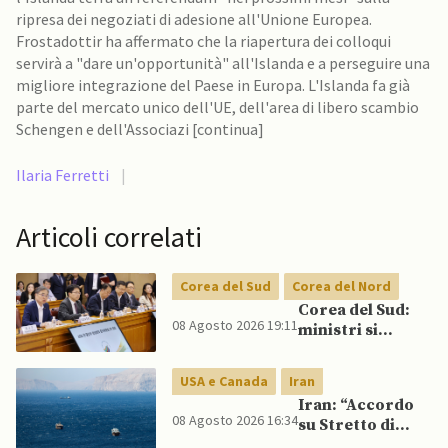
ripresa dei negoziati di adesione all'Unione Europea.
Frostadottir ha affermato che la riapertura dei colloqui
servirà a "dare un'opportunità" all'Islanda e a perseguire una
migliore integrazione del Paese in Europa. L'Islanda fa già
parte del mercato unico dell'UE, dell'area di libero scambio
Schengen e dell'Associazi [continua]
Ilaria Ferretti
|
Articoli correlati
Corea del Sud
Corea del Nord
Corea del Sud:
08 Agosto 2026 19:11
ministri si
scontrano
pubblicamente
USA e Canada
Iran
su politica con il
Iran: “Accordo
Nord, mentre
08 Agosto 2026 16:34
su Stretto di
Lee spinge per
Hormuz vicino,