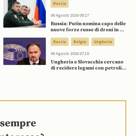
dubbi di Trump, affermano
Russia
fonti
06 Agosto 2026 09:27
Russia: Putin nomina capo delle
nuove forze russe di droni in un
rimpasto militare
Russia
Belgio
Ungheria
06 Agosto 2026 07:10
Ungheria e Slovacchia cercano
di recidere legami con petrolio
russo, mentre Belgio aumenta
dipendenza da GNL russo
e sempre