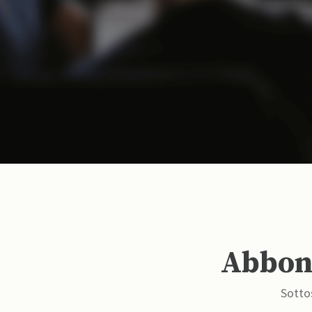
Abbona
Sottos