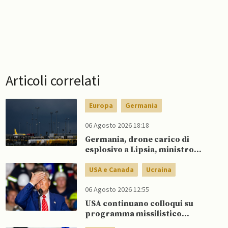
Articoli correlati
Europa
Germania
06 Agosto 2026 18:18
Germania, drone carico di
esplosivo a Lipsia, ministro
Interno: “Potrebbe esserci
dietro un attore statale”
USA e Canada
Ucraina
06 Agosto 2026 12:55
USA continuano colloqui su
programma missilistico
Patriot in Ucraina, nonostante