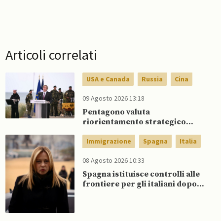
Articoli correlati
USA e Canada
Russia
Cina
09 Agosto 2026 13:18
Pentagono valuta
riorientamento strategico
nucleare per scoraggiare Cina
e Russia senza innescare
Immigrazione
Spagna
Italia
escalation globale
08 Agosto 2026 10:33
Spagna istituisce controlli alle
frontiere per gli italiani dopo
che Meloni si rifiuta di
eliminare quelli per gli spagnoli