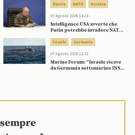
Russia
NATO
Ucraina
07 Agosto 2026 14:14
Intelligence USA avverte che
Putin potrebbe invadere NATO
mentre è ancora impegnato in
Ucraina
Israele
Germania
07 Agosto 2026 12:22
Marine Forum: “Israele riceve
da Germania sottomarino INS
Drakon dopo 14 anni”
e sempre