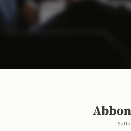
Abbona
Sottos