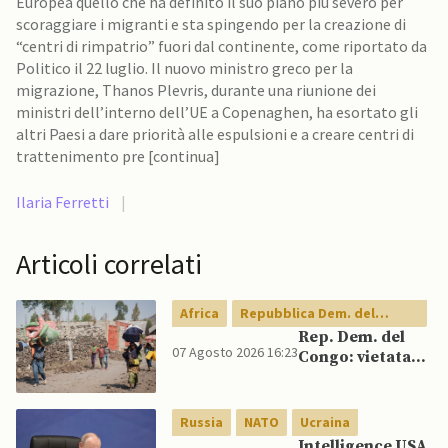
Europea quello che ha definito il suo piano più severo per
scoraggiare i migranti e sta spingendo per la creazione di
“centri di rimpatrio” fuori dal continente, come riportato da
Politico il 22 luglio. Il nuovo ministro greco per la
migrazione, Thanos Plevris, durante una riunione dei
ministri dell’interno dell’UE a Copenaghen, ha esortato gli
altri Paesi a dare priorità alle espulsioni e a creare centri di
trattenimento pre [continua]
Ilaria Ferretti
|
Articoli correlati
Africa
Repubblica Dem. del
Congo
Rep. Dem. del
07 Agosto 2026 16:23
Congo: vietata
esportazione di
concentrati di
rame e cobalto
Russia
NATO
Ucraina
Intelligence USA