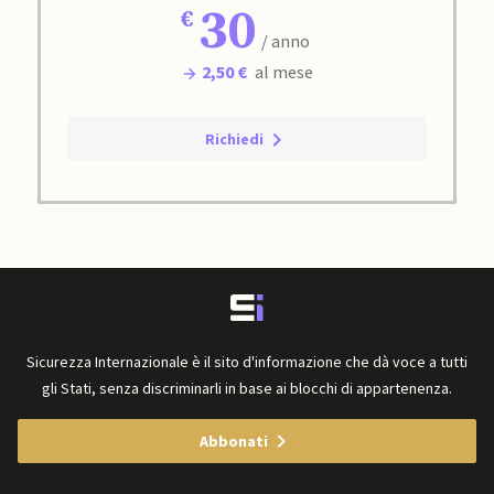
30
/ anno
2,50 €
al mese
Richiedi
Sicurezza Internazionale è il sito d'informazione che dà voce a tutti
gli Stati, senza discriminarli in base ai blocchi di appartenenza.
Abbonati