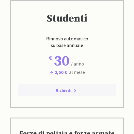
Studenti
Rinnovo automatico
su base annuale
30
/ anno
2,50 €
al mese
Richiedi
Forze di polizia e forze armate