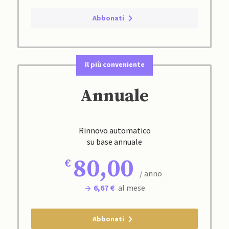
Abbonati
Il più conveniente
Annuale
Rinnovo automatico
su base annuale
80,00
/ anno
6,67 €
al mese
Abbonati