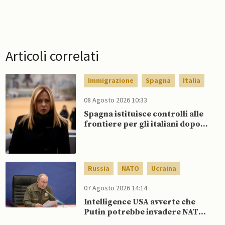
Articoli correlati
Immigrazione
Spagna
Italia
08 Agosto 2026 10:33
Spagna istituisce controlli alle
frontiere per gli italiani dopo
che Meloni si rifiuta di
eliminare quelli per gli spagnoli
Russia
NATO
Ucraina
07 Agosto 2026 14:14
Intelligence USA avverte che
Putin potrebbe invadere NATO
mentre è ancora impegnato in