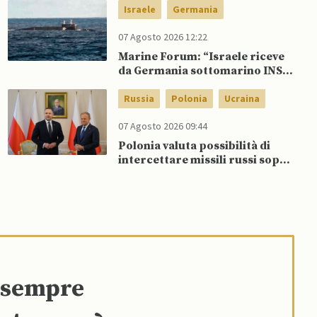
Ucraina
Israele
Germania
07 Agosto 2026 12:22
Marine Forum: “Israele riceve
da Germania sottomarino INS
Drakon dopo 14 anni”
Russia
Polonia
Ucraina
07 Agosto 2026 09:44
Polonia valuta possibilità di
intercettare missili russi sopra
Ucraina per proteggere spazio
aereo NATO
e sempre