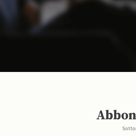
Abbona
Sottos