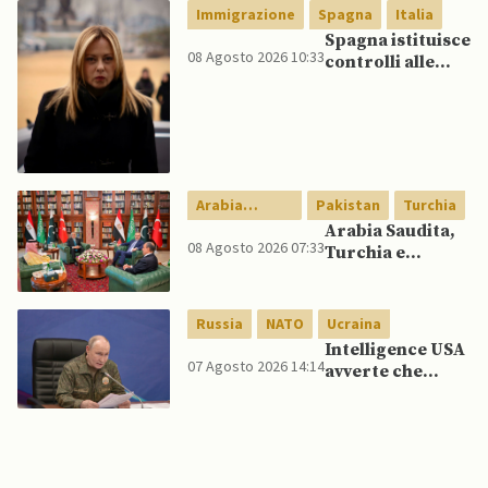
Immigrazione
Spagna
Italia
Spagna istituisce
08 Agosto 2026 10:33
controlli alle
frontiere per gli
italiani dopo che
Meloni si rifiuta
di eliminare
quelli per gli
spagnoli
Arabia
Pakistan
Turchia
Saudita
Arabia Saudita,
08 Agosto 2026 07:33
Turchia e
Pakistan firmano
patto di difesa
reciproca
Russia
NATO
Ucraina
Intelligence USA
07 Agosto 2026 14:14
avverte che
Putin potrebbe
invadere NATO
mentre è ancora
impegnato in
Ucraina