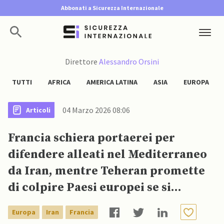
Abbonati a Sicurezza Internazionale
Direttore
Alessandro Orsini
TUTTI
AFRICA
AMERICA LATINA
ASIA
EUROPA
04 Marzo 2026 08:06
Articoli
Francia schiera portaerei per
difendere alleati nel Mediterraneo
da Iran, mentre Teheran promette
di colpire Paesi europei se si
uniranno alla guerra
Europa
Iran
Francia