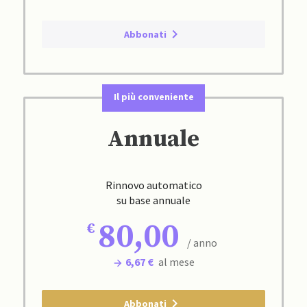
Abbonati
Il più conveniente
Annuale
Rinnovo automatico
su base annuale
80,00
/ anno
6,67 €
al mese
Abbonati