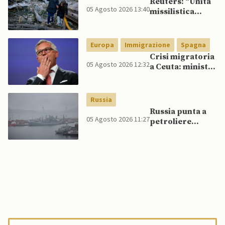
Reuters: “Unità
05 Agosto 2026 13:40
missilistica
nordcoreana si
sposta in Russia,
120 missili
Europa
Immigrazione
Spagna
balistici
Crisi migratoria
potrebbero
05 Agosto 2026 12:32
a Ceuta: ministri
presto colpire
UE, in
l’Ucraina”
un’inversione di
tendenza, si
Russia
schierano a
Russia punta a
sostegno della
05 Agosto 2026 11:27
petroliere
Spagna
artiche nel Mare
del Nord e ad
espansione
“flotta ombra”
per aggirare
sanzioni
occidentali