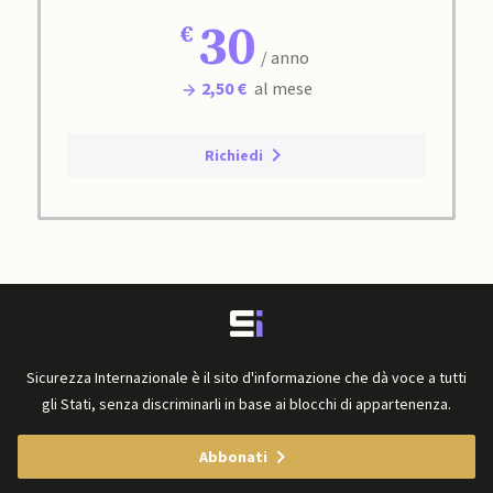
30
/ anno
2,50 €
al mese
Richiedi
Sicurezza Internazionale è il sito d'informazione che dà voce a tutti
gli Stati, senza discriminarli in base ai blocchi di appartenenza.
Abbonati