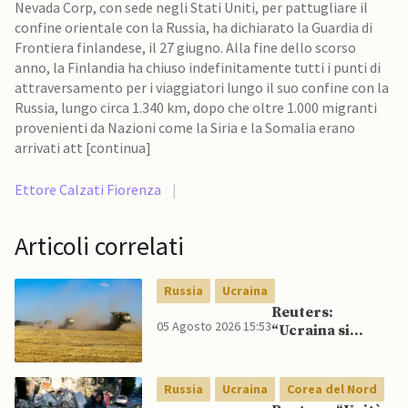
Nevada Corp, con sede negli Stati Uniti, per pattugliare il
confine orientale con la Russia, ha dichiarato la Guardia di
Frontiera finlandese, il 27 giugno. Alla fine dello scorso
anno, la Finlandia ha chiuso indefinitamente tutti i punti di
attraversamento per i viaggiatori lungo il suo confine con la
Russia, lungo circa 1.340 km, dopo che oltre 1.000 migranti
provenienti da Nazioni come la Siria e la Somalia erano
arrivati att [continua]
Ettore Calzati Fiorenza
|
Articoli correlati
Russia
Ucraina
Reuters:
05 Agosto 2026 15:53
“Ucraina si
rivolge a rotte
alternative per
esportazione di
Russia
Ucraina
Corea del Nord
cereali”