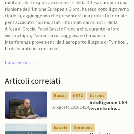
militare che trasportava i ministri della Difesa europei a una
riunione dell'Unione Europea a Cipro, ha reso noto il governo
cipriota, aggiungendo che presenterà una protesta formale
per l'accaduto. “Siamo stati informati dai ministri della
difesa di Grecia, Paesi Bassi e Francia che, durante la loro
visita a Cipro, l'aereo su cui viaggiavano ha subito
interferenze provenienti dall'aeroporto illegale di Tymbou",
ha dichiarato in [continua]
Ilaria Ferretti
|
Articoli correlati
Russia
NATO
Ucraina
Intelligence USA
07 Agosto 2026 14:14
avverte che
Putin potrebbe
invadere NATO
mentre è ancora
Israele
Germania
impegnato in