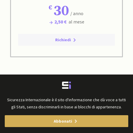
30
/ anno
2,50 €
al mese
Richiedi
Sicurezza Internazionale è il sito d'informazione che dà voce a tutti
gli Stati, senza discriminarli in base ai blocchi di appartenenza.
Abbonati