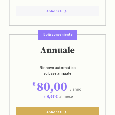
Abbonati
Il più conveniente
Annuale
Rinnovo automatico
su base annuale
80,00
/ anno
6,67 €
al mese
Abbonati