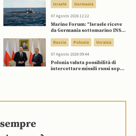
Ucraina
Israele
Germania
07 Agosto 2026 12:22
Marine Forum: “Israele riceve
da Germania sottomarino INS
Drakon dopo 14 anni”
Russia
Polonia
Ucraina
07 Agosto 2026 09:44
Polonia valuta possibilità di
intercettare missili russi sopra
Ucraina per proteggere spazio
aereo NATO
e sempre