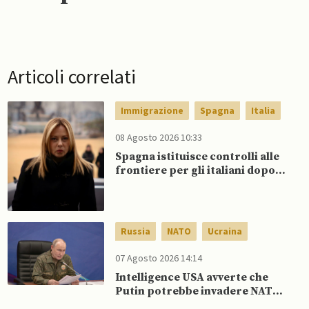
Articoli correlati
Immigrazione
Spagna
Italia
08 Agosto 2026 10:33
Spagna istituisce controlli alle
frontiere per gli italiani dopo
che Meloni si rifiuta di
eliminare quelli per gli spagnoli
Russia
NATO
Ucraina
07 Agosto 2026 14:14
Intelligence USA avverte che
Putin potrebbe invadere NATO
mentre è ancora impegnato in