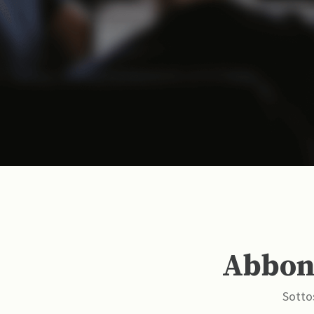
Abbona
Sottos