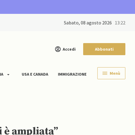
sabato, 08 agosto 2026
13:22
Accedi
Abbonati
Menù
IA
USA E CANADA
IMMIGRAZIONE
i è ampliata”