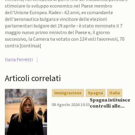
stimolare lo sviluppo economico nel Paese membro
dell'Unione Europea. Radev - 62 anni, ex comandante
dell'aeronautica bulgara e vincitore delle elezioni
parlamentari bulgare del 19 aprile - è stato nominato il 7
maggio nuovo primo ministro del Paese e, il giorno
successivo, la Camera ha votato con 124 voti favorevoli, 70
contra [continua]
Ilaria Ferretti
|
Articoli correlati
Immigrazione
Spagna
Italia
Spagna istituisce
08 Agosto 2026 10:33
controlli alle
frontiere per gli
italiani dopo che
Meloni si rifiuta
di eliminare