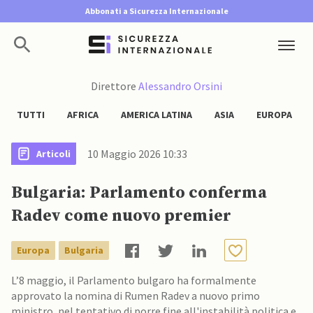
Abbonati a Sicurezza Internazionale
Direttore
Alessandro Orsini
TUTTI
AFRICA
AMERICA LATINA
ASIA
EUROPA
10 Maggio 2026 10:33
Articoli
Bulgaria: Parlamento conferma
Radev come nuovo premier
Europa
Bulgaria
L’8 maggio, il Parlamento bulgaro ha formalmente
approvato la nomina di Rumen Radev a nuovo primo
ministro, nel tentativo di porre fine all'instabilità politica e