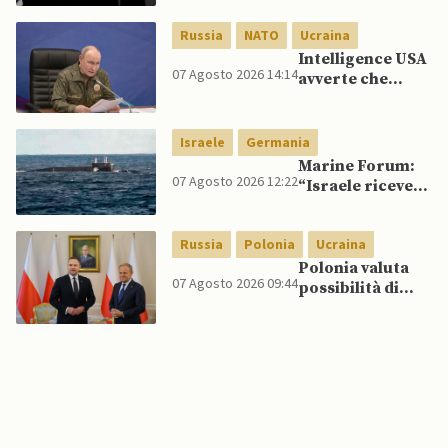
quelli per gli
spagnoli
Russia
NATO
Ucraina
Intelligence USA
07 Agosto 2026 14:14
avverte che
Putin potrebbe
invadere NATO
mentre è ancora
Israele
Germania
impegnato in
Marine Forum:
Ucraina
07 Agosto 2026 12:22
“Israele riceve
da Germania
sottomarino INS
Russia
Polonia
Ucraina
Drakon dopo 14
anni”
Polonia valuta
07 Agosto 2026 09:44
possibilità di
intercettare
missili russi
sopra Ucraina
per proteggere
spazio aereo
NATO