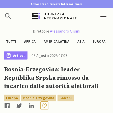
Abbonati a Sicurezza Internazionale
Direttore
Alessandro Orsini
TUTTI
AFRICA
AMERICA LATINA
ASIA
EUROPA
08 Agosto 2025 07:07
Articoli
Bosnia-Erzegovina: leader
Republika Srpska rimosso da
incarico dalle autorità elettorali
Europa
Bosnia-Erzegovina
Balcani