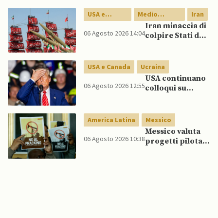
Lipsia, ministro
Interno:
USA e
Medio
Iran
“Potrebbe
Canada
Oriente
Iran minaccia di
esserci dietro un
06 Agosto 2026 14:04
colpire Stati del
attore statale”
Golfo in caso di
nuovi raid USA
USA e Canada
Ucraina
USA continuano
06 Agosto 2026 12:55
colloqui su
programma
missilistico
Patriot in
America Latina
Messico
Ucraina,
Messico valuta
nonostante
06 Agosto 2026 10:38
progetti pilota
dubbi di Trump,
di fracking per
affermano fonti
incrementare
produzione di
gas, affermano
fonti