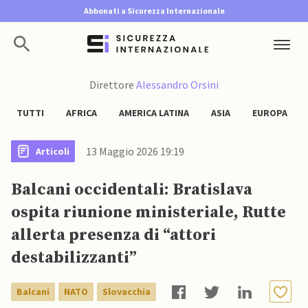
Abbonati a Sicurezza Internazionale
Direttore
Alessandro Orsini
TUTTI
AFRICA
AMERICA LATINA
ASIA
EUROPA
13 Maggio 2026 19:19
Articoli
Balcani occidentali: Bratislava
ospita riunione ministeriale, Rutte
allerta presenza di “attori
destabilizzanti”
Balcani
NATO
Slovacchia