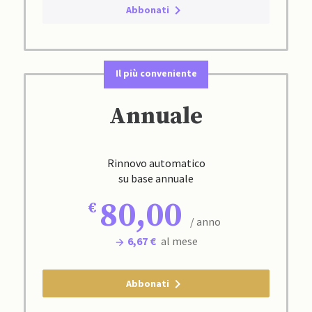
Abbonati
Il più conveniente
Annuale
Rinnovo automatico
su base annuale
80,00
/ anno
6,67 €
al mese
Abbonati