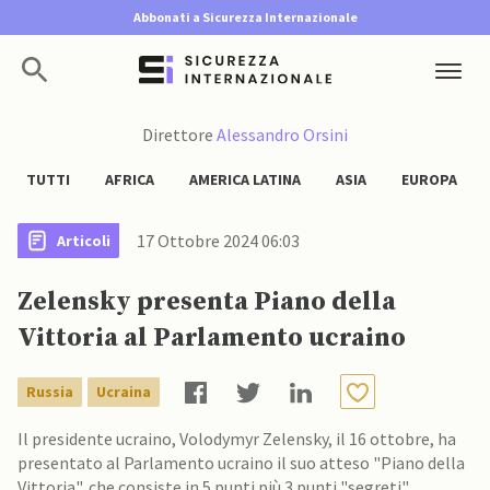
Abbonati a Sicurezza Internazionale
Direttore
Alessandro Orsini
TUTTI
AFRICA
AMERICA LATINA
ASIA
EUROPA
17 Ottobre 2024 06:03
Articoli
￼Zelensky presenta Piano della
Vittoria al Parlamento ucraino
Russia
Ucraina
Il presidente ucraino, Volodymyr Zelensky, il 16 ottobre, ha
presentato al Parlamento ucraino il suo atteso "Piano della
Vittoria", che consiste in 5 punti più 3 punti "segreti"