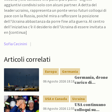
aggiuntivi condivisi solo con alcuni partner. A detta del
leader ucraino, rappresenta un ponte verso futuri colloqui di
pace con la Russia, poiché mira a rafforzare la posizione
dell'Ucraina abbastanza da porre fine alla guerra. Al centro
dell’iniziativa c'è il desiderio dell'Ucraina di essere invitata a
en [continua]
Sofia Cecinini
|
Articoli correlati
Europa
Germania
Germania, drone
06 Agosto 2026 18:18
carico di
esplosivo a
Lipsia, ministro
Interno:
USA e Canada
Ucraina
“Potrebbe
USA continuano
esserci dietro un
06 Agosto 2026 12:55
colloqui su