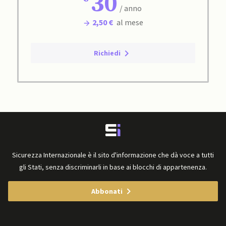
30
/ anno
2,50 €
al mese
Richiedi
Sicurezza Internazionale è il sito d'informazione che dà voce a tutti
gli Stati, senza discriminarli in base ai blocchi di appartenenza.
Abbonati