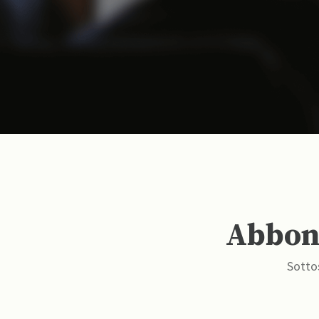
Abbona
Sottos