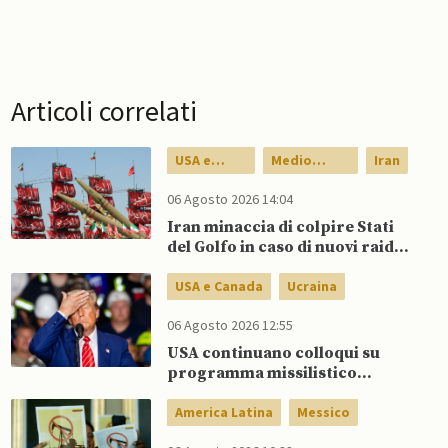
Articoli correlati
USA e
Medio
Iran
Canada
Oriente
06 Agosto 2026 14:04
Iran minaccia di colpire Stati
del Golfo in caso di nuovi raid
USA
USA e Canada
Ucraina
06 Agosto 2026 12:55
USA continuano colloqui su
programma missilistico
Patriot in Ucraina, nonostante
dubbi di Trump, affermano
America Latina
Messico
fonti