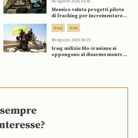
06 Agosto 2026 10:38
Messico valuta progetti pilota
di fracking per incrementare
produzione di gas, affermano
fonti
Iraq
Iran
06 Agosto 2026 08:19
Iraq: milizie filo-iraniane si
oppongono al disarmo mentre
si avvicina scadenza di fine
settembre
e sempre
interesse?