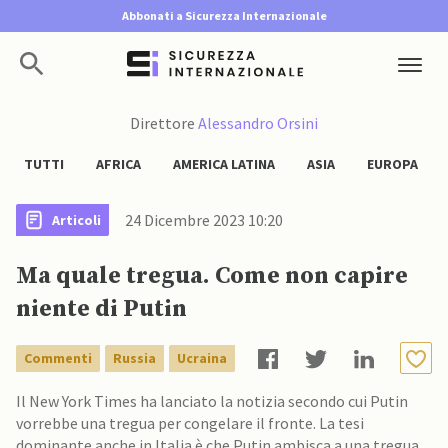
Abbonati a Sicurezza Internazionale
Direttore
Alessandro Orsini
TUTTI
AFRICA
AMERICA LATINA
ASIA
EUROPA
24 Dicembre 2023 10:20
Articoli
Ma quale tregua. Come non capire
niente di Putin
Commenti
Russia
Ucraina
Il New York Times ha lanciato la notizia secondo cui Putin
vorrebbe una tregua per congelare il fronte. La tesi
dominante anche in Italia è che Putin ambisca a una tregua