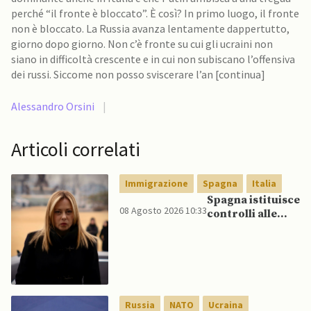
perché “il fronte è bloccato”. È così? In primo luogo, il fronte
non è bloccato. La Russia avanza lentamente dappertutto,
giorno dopo giorno. Non c’è fronte su cui gli ucraini non
siano in difficoltà crescente e in cui non subiscano l’offensiva
dei russi. Siccome non posso sviscerare l’an [continua]
Alessandro Orsini
|
Articoli correlati
Immigrazione
Spagna
Italia
Spagna istituisce
08 Agosto 2026 10:33
controlli alle
frontiere per gli
italiani dopo che
Meloni si rifiuta
di eliminare
quelli per gli
spagnoli
Russia
NATO
Ucraina