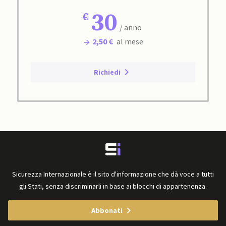
30
/ anno
2,50 €
al mese
Richiedi
Sicurezza Internazionale è il sito d'informazione che dà voce a tutti
gli Stati, senza discriminarli in base ai blocchi di appartenenza.
Abbonati