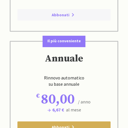
Abbonati
Il più conveniente
Annuale
Rinnovo automatico
su base annuale
80,00
/ anno
6,67 €
al mese
Abbonati