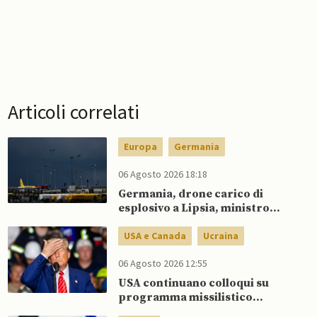
Articoli correlati
Europa
Germania
06 Agosto 2026 18:18
Germania, drone carico di
esplosivo a Lipsia, ministro
Interno: “Potrebbe esserci
dietro un attore statale”
USA e Canada
Ucraina
06 Agosto 2026 12:55
USA continuano colloqui su
programma missilistico
Patriot in Ucraina, nonostante