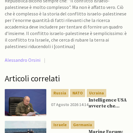
Repubblica dicono sempre che: "Il conflitto israelo-
palestinese è molto complesso". Ma non è affatto vero. Ciò
che è complesso è la storia del conflitto israelo-palestinese
per l'enorme quantità di fatti rilevanti che la ricerca
accademica deve includere per tentare di fornire un quadro
d'insieme. Il conflitto israelo-palestinese è semplicissimo: è
il conflitto tra Israele, che cerca di rubare la terra ai
palestinesi riducendoli i [continua]
Alessandro Orsini
|
Articoli correlati
Russia
NATO
Ucraina
Intelligence USA
07 Agosto 2026 14:14
avverte che
Putin potrebbe
invadere NATO
mentre è ancora
Israele
Germania
impegnato in
Marine Forum: