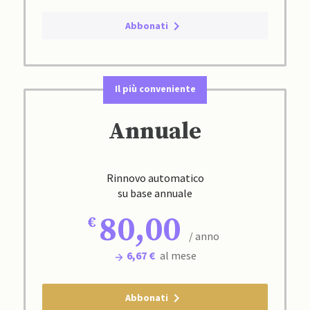
Abbonati
Il più conveniente
Annuale
Rinnovo automatico
su base annuale
80,00
/ anno
6,67 €
al mese
Abbonati