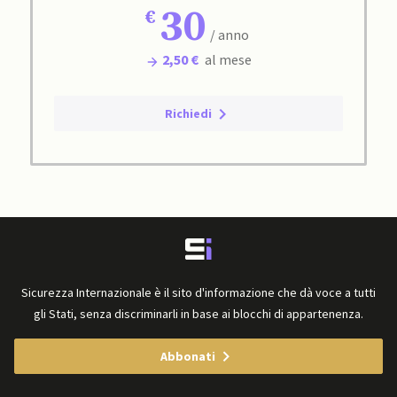
30
/ anno
2,50 €
al mese
Richiedi
Sicurezza Internazionale è il sito d'informazione che dà voce a tutti
gli Stati, senza discriminarli in base ai blocchi di appartenenza.
Abbonati