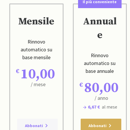
Il più conveniente
Mensile
Annual
e
Rinnovo
automatico su
Rinnovo
base mensile
automatico su
10,00
base annuale
80,00
/ mese
/ anno
6,67 €
al mese
Abbonati
Abbonati