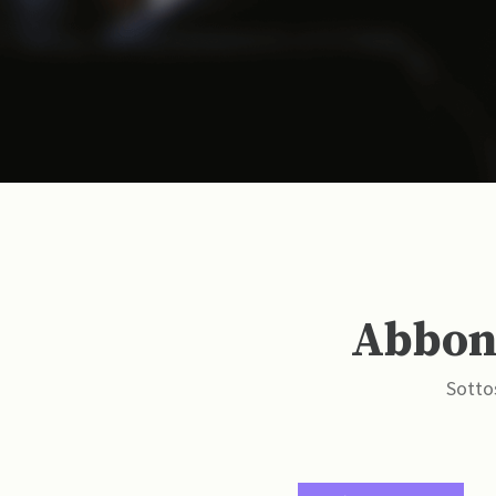
Abbona
Sottos