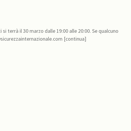
 si terrà il 30 marzo dalle 19:00 alle 20:00. Se qualcuno
non avesse ricevuto il link per collegarsi scrivere a info@sicurezzainternazionale.com [continua]