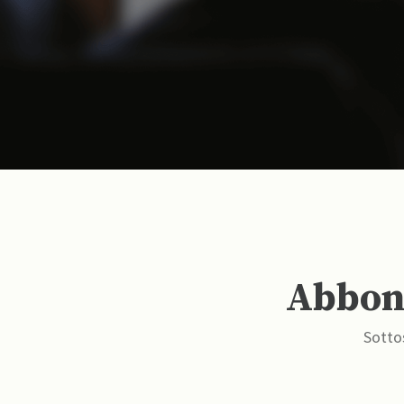
Abbona
Sottos