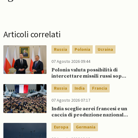
Articoli correlati
Russia
Polonia
Ucraina
07 Agosto 2026 09:44
Polonia valuta possibilità di
intercettare missili russi sopra
Ucraina per proteggere spazio
aereo NATO
Russia
India
Francia
07 Agosto 2026 07:17
India sceglie aerei francesi e un
caccia di produzione nazionale,
rifiutando offerta di Su-57 da
parte di Putin
Europa
Germania