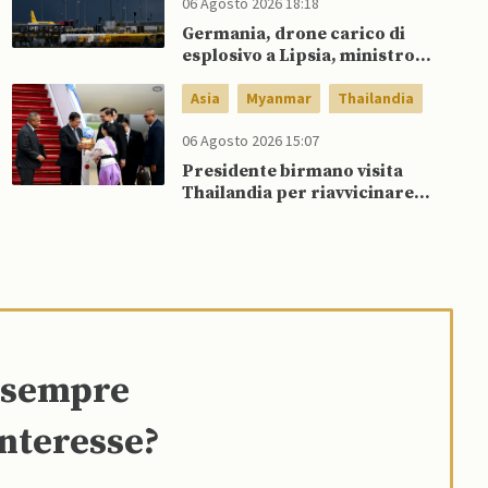
06 Agosto 2026 18:18
Germania, drone carico di
esplosivo a Lipsia, ministro
Interno: “Potrebbe esserci
dietro un attore statale”
Asia
Myanmar
Thailandia
06 Agosto 2026 15:07
Presidente birmano visita
Thailandia per riavvicinare
Myanmar ad ASEAN
e sempre
interesse?