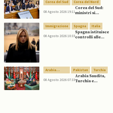
nucleare per
Corea del Sud
Corea del Nord
scoraggiare
Corea del Sud:
Cina e Russia
08 Agosto 2026 19:11
ministri si
senza innescare
scontrano
escalation
pubblicamente
globale
Immigrazione
Spagna
Italia
su politica con il
Spagna istituisce
Nord, mentre
08 Agosto 2026 10:33
controlli alle
Lee spinge per
frontiere per gli
dialogo
italiani dopo che
Meloni si rifiuta
di eliminare
quelli per gli
spagnoli
Arabia
Pakistan
Turchia
Saudita
Arabia Saudita,
08 Agosto 2026 07:33
Turchia e
Pakistan firmano
patto di difesa
reciproca