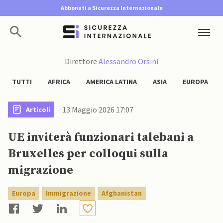
Abbonati a Sicurezza Internazionale
Direttore
Alessandro Orsini
TUTTI
AFRICA
AMERICA LATINA
ASIA
EUROPA
13 Maggio 2026 17:07
Articoli
UE inviterà funzionari talebani a
Bruxelles per colloqui sulla
migrazione
Europa
Immigrazione
Afghanistan