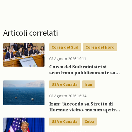
Articoli correlati
Corea del Sud
Corea del Nord
08 Agosto 2026 19:11
Corea del Sud: ministri si
scontrano pubblicamente su
politica con il Nord, mentre Lee
spinge per dialogo
USA e Canada
Iran
08 Agosto 2026 16:34
Iran: “Accordo su Stretto di
Hormuz vicino, ma non aprirà il
canale”
USA e Canada
Cuba