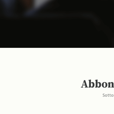
Abbona
Sottos