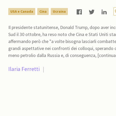
USA e Canada
Cina
Ucraina
Il presidente statunitense, Donald Trump, dopo aver inco
Sud il 30 ottobre, ha reso noto che Cina e Stati Uniti st
affermando però che "a volte bisogna lasciarli combattere”. Come sottolineato da Politico, l'Ucraina
grandi aspettative nei confronti dei colloqui, sperando
meno petrolio dalla Russia e, di conseguenza, [conti
Ilaria Ferretti
|