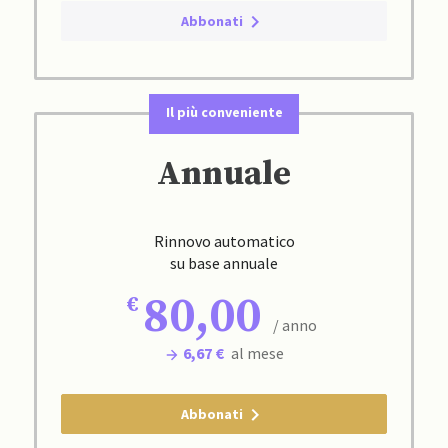
Abbonati
Il più conveniente
Annuale
Rinnovo automatico
su base annuale
80,00
/ anno
6,67 €
al mese
Abbonati