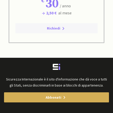
30
/ anno
2,50 €
al mese
Richiedi
Sicurezza Internazionale è il sito d'informazione che dà voce a tutti
gli Stati, senza discriminarli in base ai blocchi di appartenenza.
Abbonati