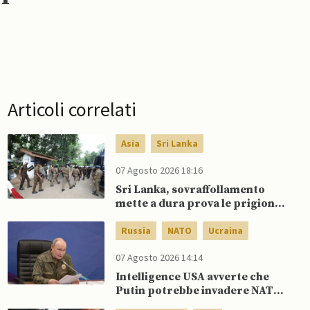
Articoli correlati
Asia
Sri Lanka
07 Agosto 2026 18:16
Sri Lanka, sovraffollamento
mette a dura prova le prigioni
portando a nuove rivolte: 3
morti e 23 feriti
Russia
NATO
Ucraina
07 Agosto 2026 14:14
Intelligence USA avverte che
Putin potrebbe invadere NATO
mentre è ancora impegnato in