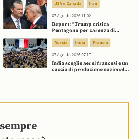
Ucraina
USA e Canada
Iran
07 Agosto 2026 11:02
Report: “Trump critica
Pentagono per carenza di
munizioni in guerra con l’Iran”
Russia
India
Francia
07 Agosto 2026 07:17
India sceglie aerei francesi e un
caccia di produzione nazionale,
rifiutando offerta di Su-57 da
parte di Putin
e sempre