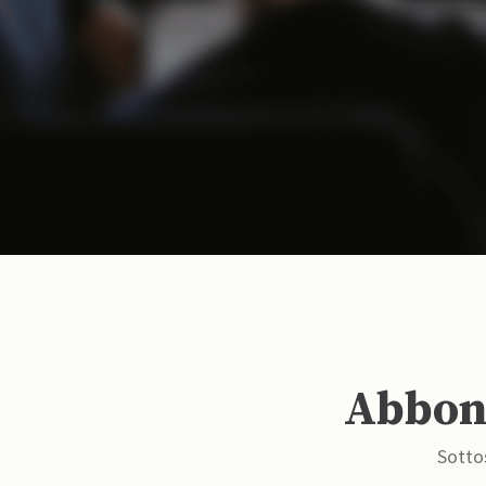
Abbona
Sottos