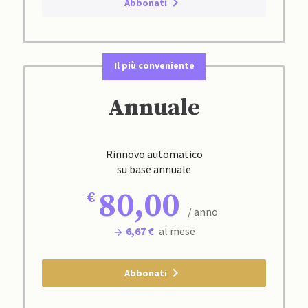
Abbonati
Il più conveniente
Annuale
Rinnovo automatico
su base annuale
80,00
/ anno
6,67 €
al mese
Abbonati