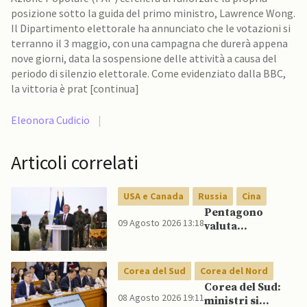
posizione sotto la guida del primo ministro, Lawrence Wong.
Il Dipartimento elettorale ha annunciato che le votazioni si
terranno il 3 maggio, con una campagna che durerà appena
nove giorni, data la sospensione delle attività a causa del
periodo di silenzio elettorale. Come evidenziato dalla BBC,
la vittoria è prat [continua]
Eleonora Cudicio
|
Articoli correlati
USA e Canada
Russia
Cina
Pentagono
09 Agosto 2026 13:18
valuta
riorientamento
strategico
nucleare per
Corea del Sud
Corea del Nord
scoraggiare
Corea del Sud:
Cina e Russia
08 Agosto 2026 19:11
ministri si