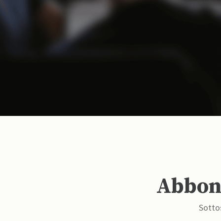
Abbona
Sottos