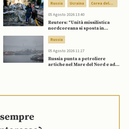
Russia
Ucraina
Corea del
Nord
05 Agosto 2026 13:40
Reuters: “Unità missilistica
nordcoreana si sposta in
Russia, 120 missili balistici
potrebbero presto colpire
Russia
l’Ucraina”
05 Agosto 2026 11:27
Russia punta a petroliere
artiche nel Mare del Nord e ad
espansione “flotta ombra” per
aggirare sanzioni occidentali
e sempre