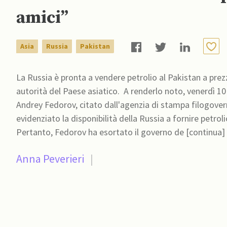
amici”
Asia
Russia
Pakistan
La Russia è pronta a vendere petrolio al Pakistan a prezz
autorità del Paese asiatico. A renderlo noto, venerdì 10 giungo, è stato il console generale russo a Karachi,
Andrey Fedorov, citato dall'agenzia di stampa filogovern
evidenziato la disponibilità della Russia a fornire petroli
Pertanto, Fedorov ha esortato il governo de [continua]
Anna Peverieri
|